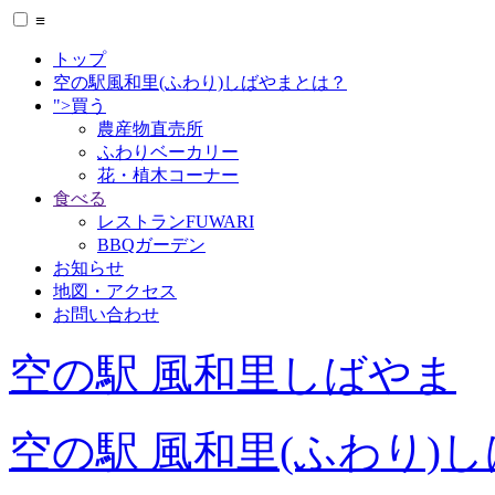
≡
トップ
空の駅風和里(ふわり)しばやまとは？
">買う
農産物直売所
ふわりベーカリー
花・植木コーナー
食べる
レストランFUWARI
BBQガーデン
お知らせ
地図・アクセス
お問い合わせ
空の駅 風和里しばやま
空の駅 風和里(ふわり)