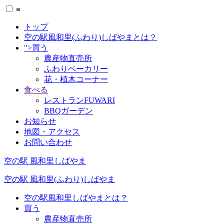
≡
トップ
空の駅風和里(ふわり)しばやまとは？
">買う
農産物直売所
ふわりベーカリー
花・植木コーナー
食べる
レストランFUWARI
BBQガーデン
お知らせ
地図・アクセス
お問い合わせ
空の駅 風和里しばやま
空の駅 風和里(ふわり)しばやま
空の駅風和里しばやまとは？
買う
農産物直売所