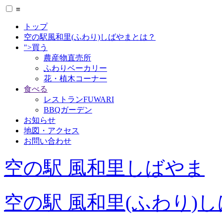
≡
トップ
空の駅風和里(ふわり)しばやまとは？
">買う
農産物直売所
ふわりベーカリー
花・植木コーナー
食べる
レストランFUWARI
BBQガーデン
お知らせ
地図・アクセス
お問い合わせ
空の駅 風和里しばやま
空の駅 風和里(ふわり)