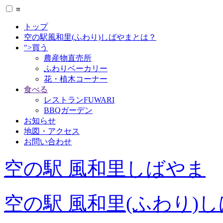
≡
トップ
空の駅風和里(ふわり)しばやまとは？
">買う
農産物直売所
ふわりベーカリー
花・植木コーナー
食べる
レストランFUWARI
BBQガーデン
お知らせ
地図・アクセス
お問い合わせ
空の駅 風和里しばやま
空の駅 風和里(ふわり)